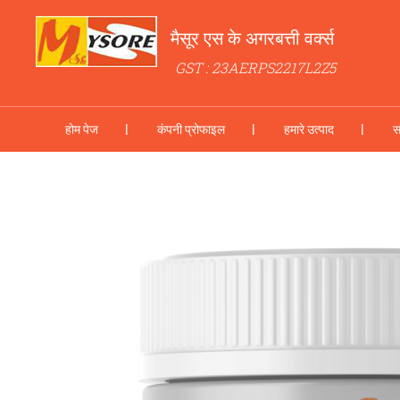
मैसूर एस के अगरबत्ती वर्क्स
GST : 23AERPS2217L2Z5
होम पेज
कंपनी प्रोफाइल
हमारे उत्पाद
स