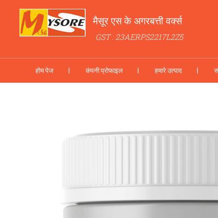
मैसूर एस के अगरबत्ती वर्क्स
GST : 23AERPS2217L2Z5
होम पेज
कंपनी प्रोफाइल
हमारे उत्पाद
स